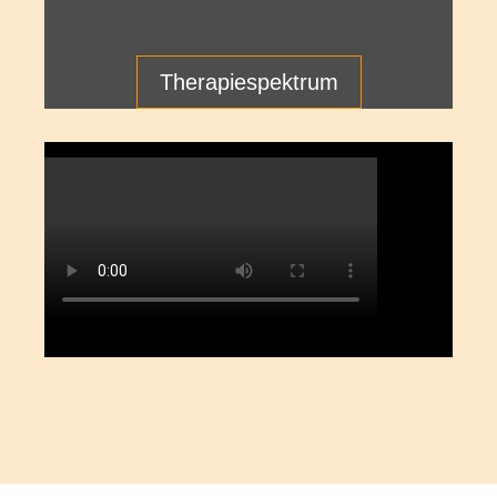
The­ra­pie­spek­trum