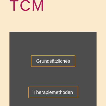
TCM
Grund­sätz­li­ches
The­ra­pie­me­tho­den