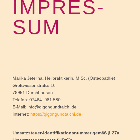
IMPRES­
SUM
Mari­ka Jet­e­li­na, Heil­prak­ti­ke­rin. M.Sc. (Osteo­pa­thie)
Groß­wie­sen­stra­ße 16
78951 Durch­hau­sen
Tele­fon: 07464–981 580
E‑Mail: info@qigongundtaichi.de
Inter­net:
https://qigongundtaichi.de
Umsatz­steu­er-Iden­ti­fi­ka­ti­ons­num­mer gemäß § 27a