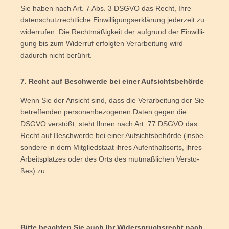
Sie haben nach Art. 7 Abs. 3 DSGVO das Recht, Ihre
daten­schutz­recht­li­che Ein­wil­li­gungs­er­klä­rung jeder­zeit zu
wider­ru­fen. Die Recht­mä­ßig­keit der auf­grund der Ein­wil­li­
gung bis zum Wider­ruf erfolg­ten Ver­ar­bei­tung wird
dadurch nicht berührt.
7. Recht auf Beschwer­de bei einer Aufsichtsbehörde
Wenn Sie der Ansicht sind, dass die Ver­ar­bei­tung der Sie
betref­fen­den per­so­nen­be­zo­ge­nen Daten gegen die
DSGVO ver­stößt, steht Ihnen nach Art. 77 DSGVO das
Recht auf Beschwer­de bei einer Auf­sichts­be­hör­de (ins­be­
son­de­re in dem Mit­glied­staat ihres Auf­ent­halts­orts, ihres
Arbeits­plat­zes oder des Orts des mut­maß­li­chen Ver­sto­
ßes) zu.
Bit­te beach­ten Sie auch Ihr Wider­spruchs­recht nach