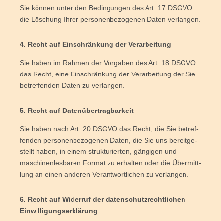
Sie kön­nen unter den Bedin­gun­gen des Art. 17 DSGVO
die Löschung Ihrer per­so­nen­be­zo­ge­nen Daten verlangen.
4. Recht auf Ein­schrän­kung der Verarbeitung
Sie haben im Rah­men der Vor­ga­ben des Art. 18 DSGVO
das Recht, eine Ein­schrän­kung der Ver­ar­bei­tung der Sie
betref­fen­den Daten zu verlangen.
5. Recht auf Datenübertragbarkeit
Sie haben nach Art. 20 DSGVO das Recht, die Sie betref­
fen­den per­so­nen­be­zo­ge­nen Daten, die Sie uns bereit­ge­
stellt haben, in einem struk­tu­rier­ten, gän­gi­gen und
maschi­nen­les­ba­ren For­mat zu erhal­ten oder die Über­mitt­
lung an einen ande­ren Ver­ant­wort­li­chen zu verlangen.
6. Recht auf Wider­ruf der daten­schutz­recht­li­chen
Einwilligungserklärung