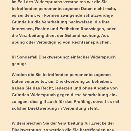
Im Fall des Wider­spruchs ver­ar­bei­ten wir die Sie
betref­fen­den per­so­nen­be­zo­ge­nen Daten nicht mehr,
es sei denn, wir kön­nen zwin­gen­de schutz­wür­di­ge
Grün­de für die Ver­ar­bei­tung nach­wei­sen, die Ihre
Inter­es­sen, Rech­te und Frei­hei­ten über­wie­gen, oder
die Ver­ar­bei­tung dient der Gel­tend­ma­chung, Aus­
übung oder Ver­tei­di­gung von Rechtsansprüchen.
b) Son­der­fall Direkt­wer­bung: ein­fa­cher Wider­spruch
genügt
Wer­den die Sie betref­fen­den per­so­nen­be­zo­ge­nen
Daten ver­ar­bei­tet, um Direkt­wer­bung zu betrei­ben,
haben Sie das Recht, jeder­zeit und ohne Anga­be von
Grün­den Wider­spruch gegen die­se Ver­ar­bei­tung ein­
zu­le­gen; dies gilt auch für das Pro­fil­ing, soweit es mit
sol­cher Direkt­wer­bung in Ver­bin­dung steht.
Wider­spre­chen Sie der Ver­ar­bei­tung für Zwe­cke der
Direkt­wer­bung, so wer­den die Sie betref­fen­den per­