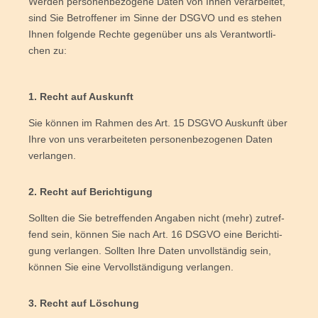
Wer­den per­so­nen­be­zo­ge­ne Daten von Ihnen ver­ar­bei­tet,
sind Sie Betrof­fe­ner im Sin­ne der DSGVO und es ste­hen
Ihnen fol­gen­de Rech­te gegen­über uns als Ver­ant­wort­li­
chen zu:
1. Recht auf Auskunft
Sie kön­nen im Rah­men des Art. 15 DSGVO Aus­kunft über
Ihre von uns ver­ar­bei­te­ten per­so­nen­be­zo­ge­nen Daten
verlangen.
2. Recht auf Berichtigung
Soll­ten die Sie betref­fen­den Anga­ben nicht (mehr) zutref­
fend sein, kön­nen Sie nach Art. 16 DSGVO eine Berich­ti­
gung ver­lan­gen. Soll­ten Ihre Daten unvoll­stän­dig sein,
kön­nen Sie eine Ver­voll­stän­di­gung verlangen.
3. Recht auf Löschung