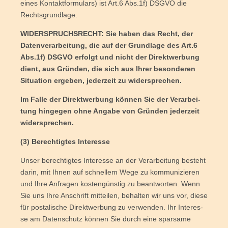
eines Kon­takt­for­mu­lars) ist Art.6 Abs.1f) DSGVO die
Rechtsgrundlage.
WIDERSPRUCHSRECHT: Sie haben das Recht, der
Daten­ver­ar­bei­tung, die auf der Grund­la­ge des Art.6
Abs.1f) DSGVO erfolgt und nicht der Direkt­wer­bung
dient, aus Grün­den, die sich aus Ihrer beson­de­ren
Situa­ti­on erge­ben, jeder­zeit zu widersprechen.
Im Fal­le der Direkt­wer­bung kön­nen Sie der Ver­ar­bei­
tung hin­ge­gen ohne Anga­be von Grün­den jeder­zeit
widersprechen.
(3) Berech­tig­tes Interesse
Unser berech­tig­tes Inter­es­se an der Ver­ar­bei­tung besteht
dar­in, mit Ihnen auf schnel­lem Wege zu kom­mu­ni­zie­ren
und Ihre Anfra­gen kos­ten­güns­tig zu beant­wor­ten. Wenn
Sie uns Ihre Anschrift mit­tei­len, behal­ten wir uns vor, die­se
für pos­ta­li­sche Direkt­wer­bung zu ver­wen­den. Ihr Inter­es­
se am Daten­schutz kön­nen Sie durch eine spar­sa­me