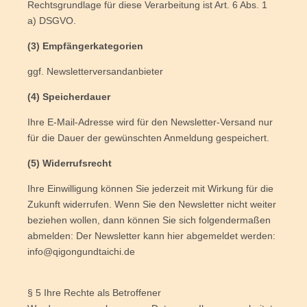
Rechts­grund­la­ge für die­se Ver­ar­bei­tung ist Art. 6 Abs. 1
a) DSGVO.
(3) Emp­fän­ger­ka­te­go­rien
ggf. News­let­ter­ver­sand­an­bie­ter
(4) Spei­cher­dau­er
Ihre E‑Mail-Adres­se wird für den News­let­ter-Ver­sand nur
für die Dau­er der gewünsch­ten Anmel­dung gespeichert.
(5) Wider­rufs­recht
Ihre Ein­wil­li­gung kön­nen Sie jeder­zeit mit Wir­kung für die
Zukunft wider­ru­fen. Wenn Sie den News­let­ter nicht wei­ter
bezie­hen wol­len, dann kön­nen Sie sich fol­gen­der­ma­ßen
abmel­den: Der News­let­ter kann hier abge­mel­det wer­den:
info@qigongundtaichi.de
§ 5 Ihre Rech­te als Betroffener