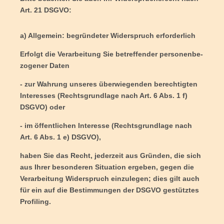
Art. 21 DSGVO:
a) All­ge­mein: begrün­de­ter Wider­spruch erforderlich
Erfolgt die Ver­ar­bei­tung Sie betref­fen­der per­so­nen­be­
zo­ge­ner Daten
- zur Wah­rung unse­res über­wie­gen­den berech­tig­ten
Inter­es­ses (Rechts­grund­la­ge nach Art. 6 Abs. 1 f)
DSGVO) oder
- im öffent­li­chen Inter­es­se (Rechts­grund­la­ge nach
Art. 6 Abs. 1 e) DSGVO),
haben Sie das Recht, jeder­zeit aus Grün­den, die sich
aus Ihrer beson­de­ren Situa­ti­on erge­ben, gegen die
Ver­ar­bei­tung Wider­spruch ein­zu­le­gen; dies gilt auch
für ein auf die Bestim­mun­gen der DSGVO gestütz­tes
Profiling.