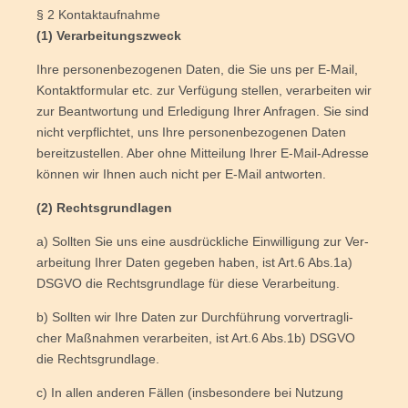
§ 2 Kontaktaufnahme
(1) Ver­ar­bei­tungs­zweck
Ihre per­so­nen­be­zo­ge­nen Daten, die Sie uns per E‑Mail,
Kon­takt­for­mu­lar etc. zur Ver­fü­gung stel­len, ver­ar­bei­ten wir
zur Beant­wor­tung und Erle­di­gung Ihrer Anfra­gen. Sie sind
nicht ver­pflich­tet, uns Ihre per­so­nen­be­zo­ge­nen Daten
bereit­zu­stel­len. Aber ohne Mit­tei­lung Ihrer E‑Mail-Adres­se
kön­nen wir Ihnen auch nicht per E‑Mail antworten.
(2) Rechts­grund­la­gen
a) Soll­ten Sie uns eine aus­drück­li­che Ein­wil­li­gung zur Ver­
ar­bei­tung Ihrer Daten gege­ben haben, ist Art.6 Abs.1a)
DSGVO die Rechts­grund­la­ge für die­se Verarbeitung.
b) Soll­ten wir Ihre Daten zur Durch­füh­rung vor­ver­trag­li­
cher Maß­nah­men ver­ar­bei­ten, ist Art.6 Abs.1b) DSGVO
die Rechtsgrundlage.
c) In allen ande­ren Fäl­len (ins­be­son­de­re bei Nut­zung