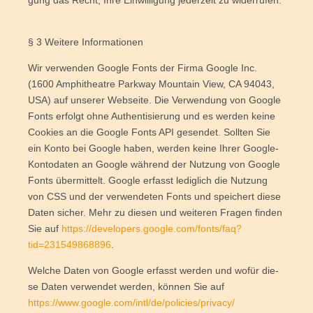
gung das Recht, Ihre Ein­wil­li­gung jeder­zeit zu widerrufen.
§ 3 Wei­te­re Informationen
Wir ver­wen­den Goog­le Fonts der Fir­ma Goog­le Inc.
(1600 Amphi­theat­re Park­way Moun­tain View, CA 94043,
USA) auf unse­rer Web­sei­te. Die Ver­wen­dung von Goog­le
Fonts erfolgt ohne Authen­ti­sie­rung und es wer­den kei­ne
Coo­kies an die Goog­le Fonts API gesen­det. Soll­ten Sie
ein Kon­to bei Goog­le haben, wer­den kei­ne Ihrer Goog­le-
Kon­to­da­ten an Goog­le wäh­rend der Nut­zung von Goog­le
Fonts über­mit­telt. Goog­le erfasst ledig­lich die Nut­zung
von CSS und der ver­wen­de­ten Fonts und spei­chert die­se
Daten sicher. Mehr zu die­sen und wei­te­ren Fra­gen fin­den
Sie auf
https://developers.google.com/fonts/faq?
tid=231549868896
.
Wel­che Daten von Goog­le erfasst wer­den und wofür die­
se Daten ver­wen­det wer­den, kön­nen Sie auf
https://www.google.com/intl/de/policies/privacy/