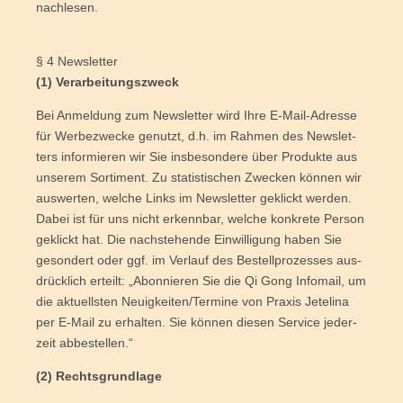
nachlesen.
§ 4 Newsletter
(1) Ver­ar­bei­tungs­zweck
Bei Anmel­dung zum News­let­ter wird Ihre E‑Mail-Adres­se
für Wer­be­zwe­cke genutzt, d.h. im Rah­men des News­let­
ters infor­mie­ren wir Sie ins­be­son­de­re über Pro­duk­te aus
unse­rem Sor­ti­ment. Zu sta­tis­ti­schen Zwe­cken kön­nen wir
aus­wer­ten, wel­che Links im News­let­ter geklickt wer­den.
Dabei ist für uns nicht erkenn­bar, wel­che kon­kre­te Per­son
geklickt hat. Die nach­ste­hen­de Ein­wil­li­gung haben Sie
geson­dert oder ggf. im Ver­lauf des Bestell­pro­zes­ses aus­
drück­lich erteilt: „Abon­nie­ren Sie die Qi Gong Info­mail, um
die aktu­ells­ten Neuigkeiten/Termine von Pra­xis Jet­e­li­na
per E‑Mail zu erhal­ten. Sie kön­nen die­sen Ser­vice jeder­
zeit abbestellen.“
(2) Rechts­grund­la­ge