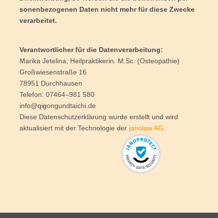
so­nen­be­zo­ge­nen Daten nicht mehr für die­se Zwe­cke
verarbeitet.
Ver­ant­wort­li­cher für die Daten­ver­ar­bei­tung:
Mari­ka Jet­e­li­na, Heil­prak­ti­ke­rin. M.Sc. (Osteo­pa­thie)
Groß­wie­sen­stra­ße 16
78951 Durch­hau­sen
Tele­fon: 07464–981 580
info@qigongundtaichi.de
Die­se Daten­schutz­er­klä­rung wur­de erstellt und wird
aktua­li­siert mit der Tech­no­lo­gie der
janol­aw AG
.