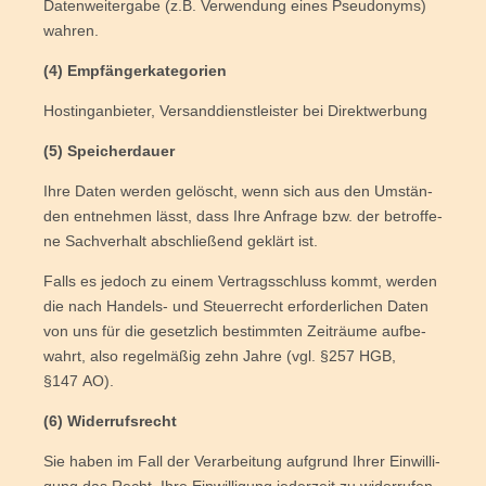
Daten­wei­ter­ga­be (z.B. Ver­wen­dung eines Pseud­onyms)
wahren.
(4) Emp­fän­ger­ka­te­go­rien
Hos­tin­g­an­bie­ter, Ver­sand­dienst­leis­ter bei Direktwerbung
(5) Spei­cher­dau­er
Ihre Daten wer­den gelöscht, wenn sich aus den Umstän­
den ent­neh­men lässt, dass Ihre Anfra­ge bzw. der betrof­fe­
ne Sach­ver­halt abschlie­ßend geklärt ist.
Falls es jedoch zu einem Ver­trags­schluss kommt, wer­den
die nach Han­dels- und Steu­er­recht erfor­der­li­chen Daten
von uns für die gesetz­lich bestimm­ten Zeit­räu­me auf­be­
wahrt, also regel­mä­ßig zehn Jah­re (vgl. §257 HGB,
§147 AO).
(6) Wider­rufs­recht
Sie haben im Fall der Ver­ar­bei­tung auf­grund Ihrer Ein­wil­li­