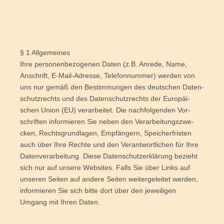
§ 1 Allgemeines
Ihre per­so­nen­be­zo­ge­nen Daten (z.B. Anre­de, Name,
Anschrift, E‑Mail-Adres­se, Tele­fon­num­mer) wer­den von
uns nur gemäß den Bestim­mun­gen des deut­schen Daten­
schutz­rechts und des Daten­schutz­rechts der Euro­päi­
schen Uni­on (EU) ver­ar­bei­tet. Die nach­fol­gen­den Vor­
schrif­ten infor­mie­ren Sie neben den Ver­ar­bei­tungs­zwe­
cken, Rechts­grund­la­gen, Emp­fän­gern, Spei­cher­fris­ten
auch über Ihre Rech­te und den Ver­ant­wort­li­chen für Ihre
Daten­ver­ar­bei­tung. Die­se Daten­schutz­er­klä­rung bezieht
sich nur auf unse­re Web­sites. Falls Sie über Links auf
unse­ren Sei­ten auf ande­re Sei­ten wei­ter­ge­lei­tet wer­den,
infor­mie­ren Sie sich bit­te dort über den jewei­li­gen
Umgang mit Ihren Daten.